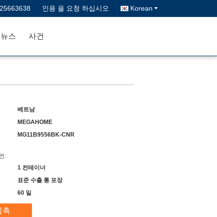
-25663638
인용 을 요청 하십시오
Korean
뉴스
사건
베트남
MEGAHOME
MG11B9556BK-CNR
건:
1 컨테이너
표준 수출 통 포장
60 일
접촉