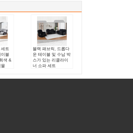
 세트
블랙 패브릭, 드롭다
테이블
운 테이블 및 수납 박
회색 &
스가 있는 리클라이
직물
너 소파 세트
합판+코
주요 자료 ::
합판+코
+직물
듀로이 패브릭+직물
같은 비닐
조
가루 재료::
구조
& 다크
색상::
블랙(고객 요
 요청)
청)
 ODM
서비스::
OEM ODM
사용자 정의