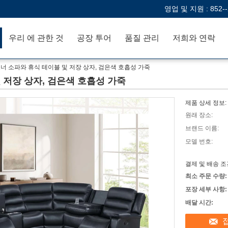
영업 및 지원 :
852-
우리 에 관한 것
공장 투어
품질 관리
저희와 연락
너 소파와 휴식 테이블 및 저장 상자, 검은색 호흡성 가죽
 저장 상자, 검은색 호흡성 가죽
제품 상세 정보:
원래 장소:
브랜드 이름:
모델 번호:
결제 및 배송 조
최소 주문 수량:
포장 세부 사항:
배달 시간: