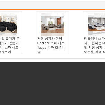
 컵 홀더와 무
저장 상자와 함께
레클리너 소파
전기가 있는 리
Recliner 소파 세트,
와 드롭다운 
너 소파 세트,
Taupe 천과 같은 비
및 저장 상자, 
코듀로이
닐
어두운 회색 
료 ::
합판+플
주요 소재 ::
합판+천
주요 자료 ::
 다리+코듀로
조비닐
듀로이 패브릭
브릭
가루 재료::
직물
같은 비닐
재료::
구조
색상::
토프(고객 요
가루 재료::
구
:
블랙(고객 요
청)
색상::
그레이 
서비스 ::
OEM ODM
그레이 (고객의
::
OEM ODM
은 특화했습니다
서비스::
OEM
 정의
사용자 정의