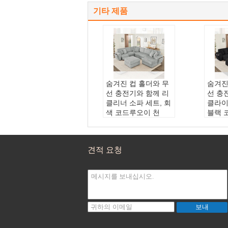
기타 제품
숨겨진 컵 홀더와 무
숨겨진
선 충전기와 함께 리
선 충
클리너 소파 세트, 회
클라이
색 코드루오이 천
블랙 
주요 자료 ::
합판+플
주요 자
라스틱 다리+코듀로
라스틱
이 패브릭
이 패
견적 요청
가루 재료::
구조
가루 
색상::
회색(고객 요
색상:
청)
청)
서비스::
OEM ODM
서비스
사용자 정의
사용자
보내