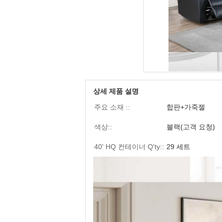
상세 제품 설명
주요 소재 ::
합판+가죽젤
색상::
블랙(고객 요청)
40' HQ 컨테이너 Q'ty::
29 세트